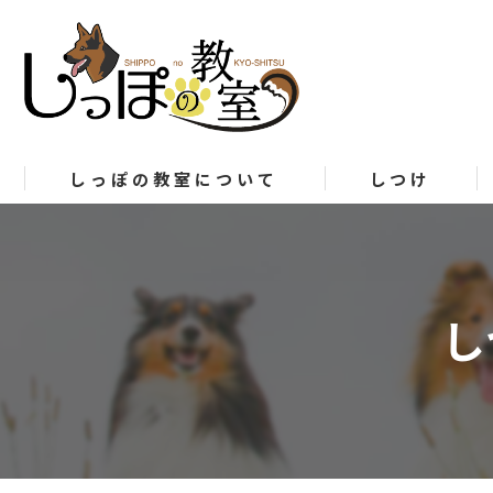
しっぽの教室について
しつけ
し