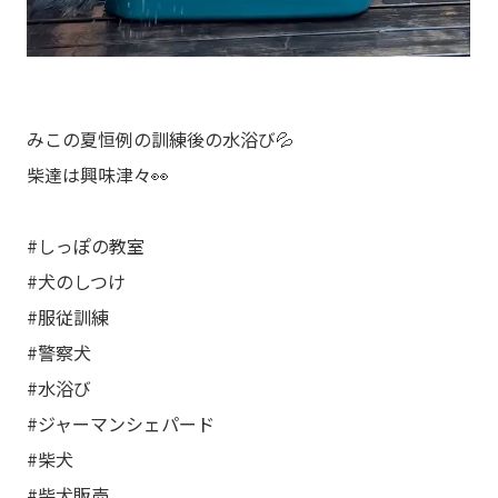
みこの夏恒例の訓練後の水浴び💦
柴達は興味津々👀
#しっぽの教室
#犬のしつけ
#服従訓練
#警察犬
#水浴び
#ジャーマンシェパード
#柴犬
#柴犬販売