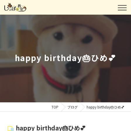
happy birthday🎂ひめ💕
TOP
ブログ
happy birthday🎂ひめ💕
happy birthday🎂ひめ💕