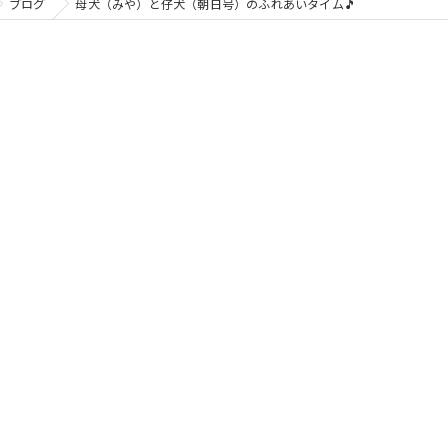
ブログ
母犬（みや）と仔犬（朝日号）のふれあいタイム🎵